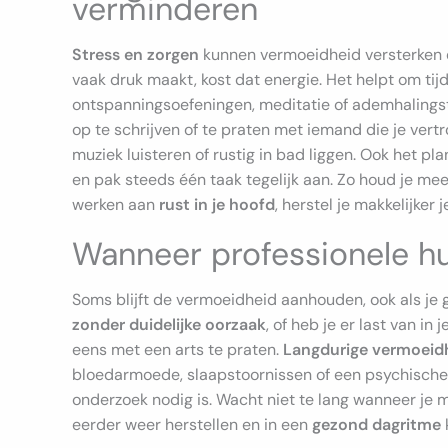
verminderen
Stress en zorgen
kunnen vermoeidheid versterken en 
vaak druk maakt, kost dat energie. Het helpt om ti
ontspanningsoefeningen, meditatie of ademhalingst
op te schrijven of te praten met iemand die je vert
muziek luisteren of rustig in bad liggen. Ook het pla
en pak steeds één taak tegelijk aan. Zo houd je meer
werken aan
rust in je hoofd
, herstel je makkelijker
Wanneer professionele hu
Soms blijft de vermoeidheid aanhouden, ook als je goe
zonder duidelijke oorzaak
, of heb je er last van in
eens met een arts te praten.
Langdurige vermoeid
bloedarmoede, slaapstoornissen of een psychische 
onderzoek nodig is. Wacht niet te lang wanneer je m
eerder weer herstellen en in een
gezond dagritme