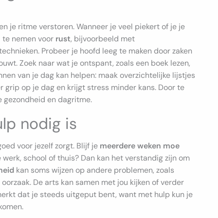
je ritme verstoren. Wanneer je veel piekert of je je
jd te nemen voor
rust
, bijvoorbeeld met
echnieken. Probeer je hoofd leeg te maken door zaken
rouwt. Zoek naar wat je ontspant, zoals een boek lezen,
nnen van je dag kan helpen: maak overzichtelijke lijstjes
 grip op je dag en krijgt stress minder kans. Door te
 je gezondheid en dagritme.
lp nodig is
d voor jezelf zorgt. Blijf je
meerdere weken moe
 je werk, school of thuis? Dan kan het verstandig zijn om
heid
kan soms wijzen op andere problemen, zoals
oorzaak. De arts kan samen met jou kijken of verder
erkt dat je steeds uitgeput bent, want met hulp kun je
komen.