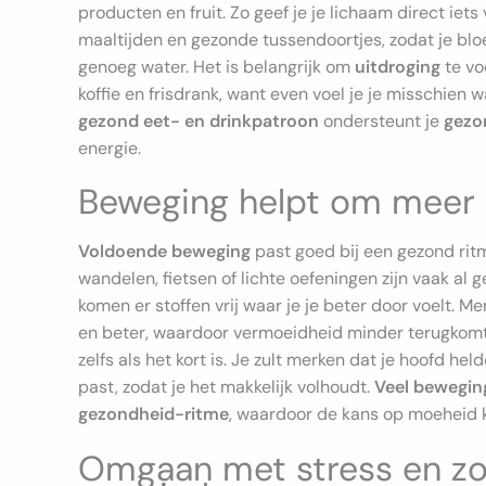
producten en fruit. Zo geef je je lichaam direct 
maaltijden en gezonde tussendoortjes, zodat je blo
genoeg water. Het is belangrijk om
uitdroging
te vo
koffie en frisdrank, want even voel je je misschien 
gezond eet- en drinkpatroon
ondersteunt je
gezo
energie.
Beweging helpt om meer e
Voldoende beweging
past goed bij een gezond ritm
wandelen, fietsen of lichte oefeningen zijn vaak al
komen er stoffen vrij waar je je beter door voelt. 
en beter, waardoor vermoeidheid minder terugkomt.
zelfs als het kort is. Je zult merken dat je hoofd hel
past, zodat je het makkelijk volhoudt.
Veel bewegi
gezondheid-ritme
, waardoor de kans op moeheid k
Omgaan met stress en z