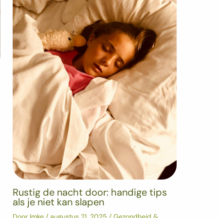
Rustig de nacht door: handige tips
als je niet kan slapen
Door
Imke
/
augustus 21, 2025
/
Gezondheid &