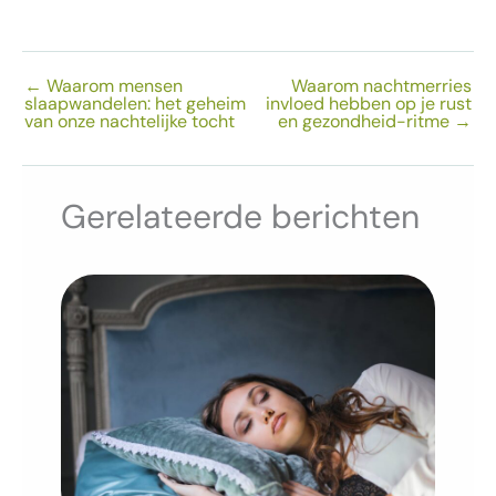
←
Waarom mensen
Waarom nachtmerries
slaapwandelen: het geheim
invloed hebben op je rust
van onze nachtelijke tocht
en gezondheid-ritme
→
Gerelateerde berichten