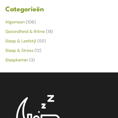
Categorieën
Algemeen
(106)
Gezondheid & Ritme
(18)
Slaap & Leefstijl
(55)
Slaap & Stress
(12)
Slaapkamer
(3)