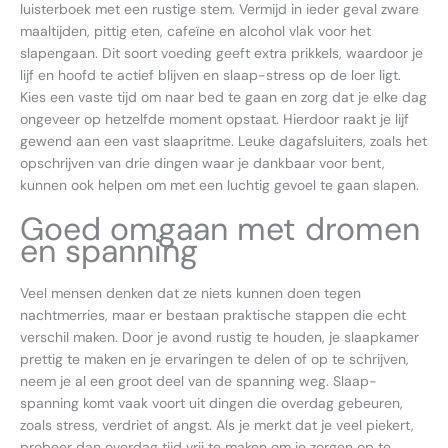
luisterboek met een rustige stem. Vermijd in ieder geval zware
maaltijden, pittig eten, cafeïne en alcohol vlak voor het
slapengaan. Dit soort voeding geeft extra prikkels, waardoor je
lijf en hoofd te actief blijven en slaap-stress op de loer ligt.
Kies een vaste tijd om naar bed te gaan en zorg dat je elke dag
ongeveer op hetzelfde moment opstaat. Hierdoor raakt je lijf
gewend aan een vast slaapritme. Leuke dagafsluiters, zoals het
opschrijven van drie dingen waar je dankbaar voor bent,
kunnen ook helpen om met een luchtig gevoel te gaan slapen.
Goed omgaan met dromen
en spanning
Veel mensen denken dat ze niets kunnen doen tegen
nachtmerries, maar er bestaan praktische stappen die echt
verschil maken. Door je avond rustig te houden, je slaapkamer
prettig te maken en je ervaringen te delen of op te schrijven,
neem je al een groot deel van de spanning weg. Slaap-
spanning komt vaak voort uit dingen die overdag gebeuren,
zoals stress, verdriet of angst. Als je merkt dat je veel piekert,
probeer dan overdag tijd vrij te maken om je zorgen op te