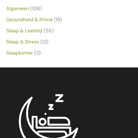
Algemeen
(106)
Gezondheid & Ritme
(18)
Slaap & Leefstijl
(55)
Slaap & Stress
(12)
Slaapkamer
(3)