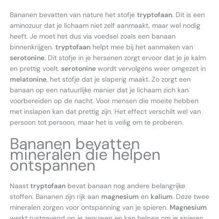
Bananen bevatten van nature het stofje
tryptofaan
. Dit is een
aminozuur dat je lichaam niet zelf aanmaakt, maar wel nodig
heeft. Je moet het dus via voedsel zoals een banaan
binnenkrijgen.
tryptofaan
helpt mee bij het aanmaken van
serotonine
. Dit stofje in je hersenen zorgt ervoor dat je je kalm
en prettig voelt.
serotonine
wordt vervolgens weer omgezet in
melatonine
, het stofje dat je slaperig maakt. Zo zorgt een
banaan op een natuurlijke manier dat je lichaam zich kan
voorbereiden op de nacht. Voor mensen die moeite hebben
met inslapen kan dat prettig zijn. Het effect verschilt wel van
persoon tot persoon, maar het is veilig om te proberen.
Bananen bevatten
mineralen die helpen
ontspannen
Naast
tryptofaan
bevat banaan nog andere belangrijke
stoffen. Bananen zijn rijk aan
magnesium
en
kalium
. Deze twee
mineralen zorgen voor ontspanning van je spieren.
Magnesium
werkt rustgevend op je zenuwen en kan helpen om je spieren