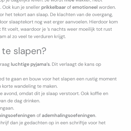
n
. Ook kun je sneller
prikkelbaar
of
emotioneel
worden.
r het tekort aan slaap. De klachten van de overgang,
door slaaptekort nog wat erger aanvoelen. Hierdoor kom
t fit voelt, waardoor je ’s nachts weer moeilijk tot rust
aam al zo veel te verduren krijgt.
 te slapen?
 draag
luchtige pyjama’s
. Dit verlaagt de kans op
bed te gaan en bouw voor het slapen een rustig moment
en korte wandeling te maken.
de avond, omdat dit je slaap verstoort. Ook koffie en
van de dag drinken.
engaan.
ingsoefeningen
of
ademhalingsoefeningen
.
rijf dan je gedachten op in een schriftje voor het