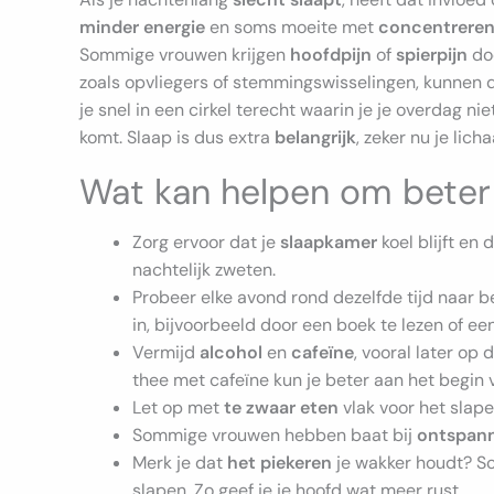
minder energie
en soms moeite met
concentrere
Sommige vrouwen krijgen
hoofdpijn
of
spierpijn
doo
zoals opvliegers of stemmingswisselingen, kunnen 
je snel in een cirkel terecht waarin je je overdag nie
komt. Slaap is dus extra
belangrijk
, zeker nu je lich
Wat kan helpen om beter
Zorg ervoor dat je
slaapkamer
koel blijft en
nachtelijk zweten.
Probeer elke avond rond dezelfde tijd naar 
in, bijvoorbeeld door een boek te lezen of e
Vermijd
alcohol
en
cafeïne
, vooral later op 
thee met cafeïne kun je beter aan het begin 
Let op met
te zwaar eten
vlak voor het slap
Sommige vrouwen hebben baat bij
ontspann
Merk je dat
het piekeren
je wakker houdt? Sch
slapen. Zo geef je je hoofd wat meer rust.