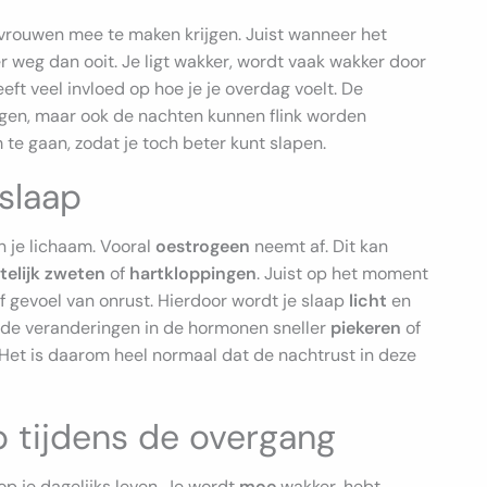
l vrouwen mee te maken krijgen. Juist wanneer het
 weg dan ooit. Je ligt wakker, wordt vaak wakker door
eeft veel invloed op hoe je je overdag voelt. De
ngen, maar ook de nachten kunnen flink worden
te gaan, zodat je toch beter kunt slapen.
slaap
 je lichaam. Vooral
oestrogeen
neemt af. Dit kan
telijk zweten
of
hartkloppingen
. Juist op het moment
of gevoel van onrust. Hierdoor wordt je slaap
licht
en
r de veranderingen in de hormonen sneller
piekeren
of
. Het is daarom heel normaal dat de nachtrust in deze
p tijdens de overgang
 op je dagelijks leven. Je wordt
moe
wakker, hebt