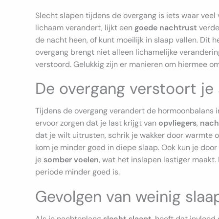
Slecht slapen tijdens de overgang is iets waar vee
lichaam verandert, lijkt een
goede nachtrust
verder
de nacht heen, of kunt moeilijk in slaap vallen. Dit h
overgang brengt niet alleen lichamelijke veranderi
verstoord. Gelukkig zijn er manieren om hiermee om 
De overgang verstoort je 
Tijdens de overgang verandert de hormoonbalans in
ervoor zorgen dat je last krijgt van
opvliegers
,
nach
dat je wilt uitrusten, schrik je wakker door warmte 
kom je minder goed in diepe slaap. Ook kun je doo
je
somber voelen
, wat het inslapen lastiger maakt
periode minder goed is.
Gevolgen van weinig slaa
Als je nachtenlang
slecht slaapt
, heeft dat invloed