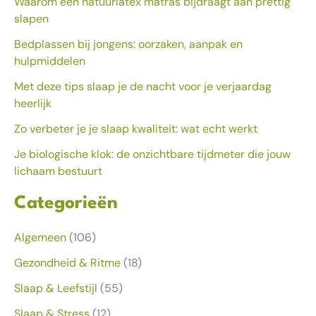
Waarom een natuurlatex matras bijdraagt aan prettig
slapen
Bedplassen bij jongens: oorzaken, aanpak en
hulpmiddelen
Met deze tips slaap je de nacht voor je verjaardag
heerlijk
Zo verbeter je je slaap kwaliteit: wat echt werkt
Je biologische klok: de onzichtbare tijdmeter die jouw
lichaam bestuurt
Categorieën
Algemeen
(106)
Gezondheid & Ritme
(18)
Slaap & Leefstijl
(55)
Slaap & Stress
(12)