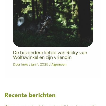
De bijzondere liefde van Ricky van
Wolfswinkel en zijn vriendin
Door
Imke
/
juni 1, 2025
/
Algemeen
Recente berichten